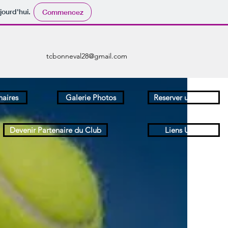
jourd'hui.
Commencez
tcbonneval28@gmail.com
naires
Galerie Photos
Reserver un Court
Devenir Partenaire du Club
Liens Utiles